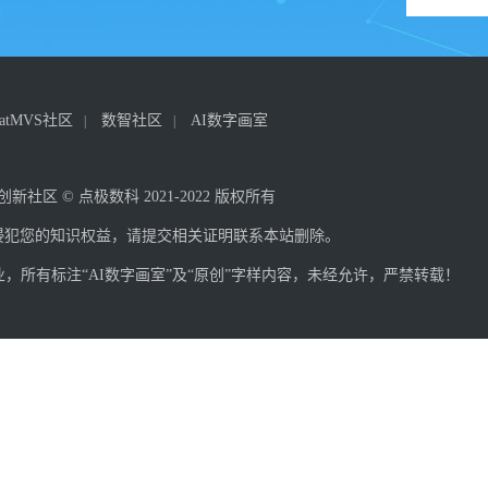
hatMVS社区
数智社区
AI数字画室
化创新社区 © 点极数科 2021-2022 版权所有
侵犯您的知识权益，请提交相关证明联系本站删除。
所有标注“AI数字画室”及“原创”字样内容，未经允许，严禁转载！