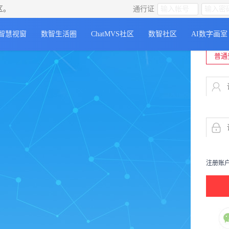
区。
通行证
还没有
智慧视窗
数智生活圈
ChatMVS社区
数智社区
AI数字画室
普通
注册账