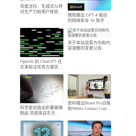
百度沈抖：生成式AI将
对生产力和用户体验产
微软推出 GPT-4 驱动
生重大影响..
的网络安全 AI 助手
Security Cop..
关于本站运营方向和内
容调整的变更公告..
OpenAI 的 ChatGPT 在
文本标注任务方面优于
人类工作者..
思科推出Board Pro白板
科学家创造出折叠玻璃
和Webex Contact Center
制品 灵感来自东方折
解决方..
纸..