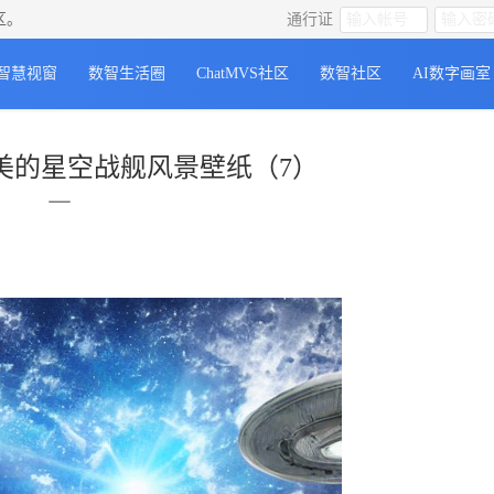
区。
通行证
智慧视窗
数智生活圈
ChatMVS社区
数智社区
AI数字画室
美的星空战舰风景壁纸（7）